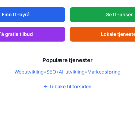
Finn IT-byrå
Se IT-priser
Få gratis tilbud
Lokale tjenest
Populære tjenester
Webutvikling
•
SEO
•
AI-utvikling
•
Markedsføring
← Tilbake til forsiden