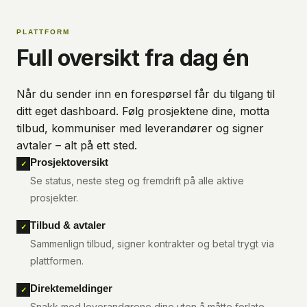
PLATTFORM
Full oversikt fra dag én
Når du sender inn en forespørsel får du tilgang til
ditt eget dashboard. Følg prosjektene dine, motta
tilbud, kommuniser med leverandører og signer
avtaler – alt på ett sted.
Prosjektoversikt
✓
Se status, neste steg og fremdrift på alle aktive
prosjekter.
Tilbud & avtaler
✓
Sammenlign tilbud, signer kontrakter og betal trygt via
plattformen.
Direktemeldinger
✓
Snakk med leverandørene dine uten å måtte forlate