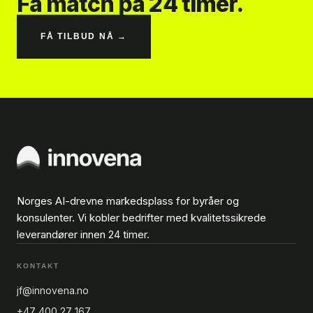
Få match på 24 timer.
FÅ TILBUD NÅ →
Norges AI-drevne markedsplass for byråer og
konsulenter. Vi kobler bedrifter med kvalitetssikrede
leverandører innen 24 timer.
KONTAKT
jf@innovena.no
+47 400 27 167