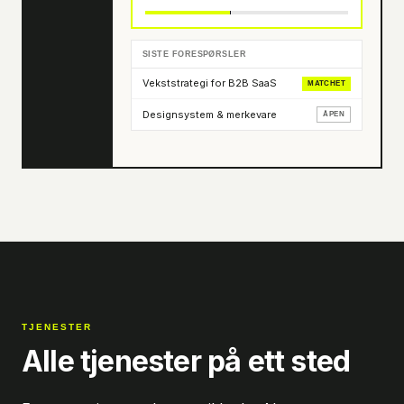
SISTE FORESPØRSLER
Vekststrategi for B2B SaaS
MATCHET
Designsystem & merkevare
ÅPEN
TJENESTER
Alle tjenester på ett sted