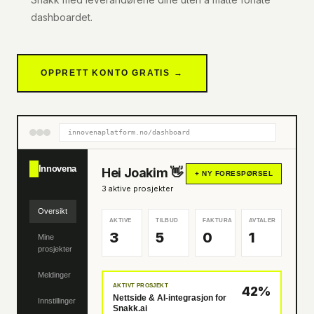
dashboardet.
OPPRETT KONTO GRATIS →
innovenaplatform.no/dashboard
Innovena
Hei Joakim 👋
+ NY FORESPØRSEL
3 aktive prosjekter
Oversikt
AKTIVE
TILBUD
FAKTURA
AVTALER
3
5
0
1
Mine
prosjekter
Meldinger
AKTIVT PROSJEKT
42%
Nettside & AI-integrasjon for
Innstillinger
Snakk.ai