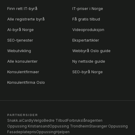
Finn rett IT-byrå
IT-priser i Norge
Alle registrerte byrå
Få gratis tilbud
AI-byrå Norge
Videoproduksjon
SEO-tjenester
Ekspertartikler
Webutvikling
Webbyrå Oslo guide
Alle konsulenter
Ny nettside guide
Konsulentfirmaer
SEO-byrå Norge
Konsulentfirma Oslo
PARTNERSIDER
Snakk.ai
Cardly
Velgo
Bedre Tilbud
Forbrukslånagenten
Oppussing Kristiansand
Oppussing Trondheim
Stavanger Oppussing
Fasadeplatepris
OppussingHjelpen