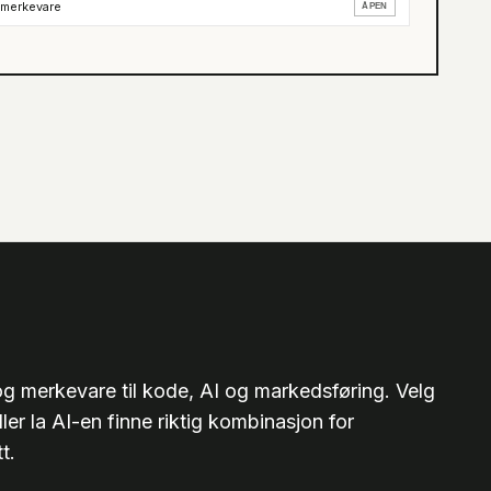
 merkevare
ÅPEN
 og merkevare til kode, AI og markedsføring. Velg
ller la AI-en finne riktig kombinasjon for
t.