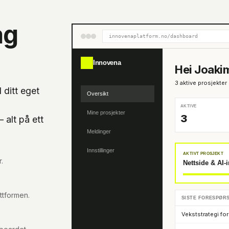
ag
innovenaplatform.no/dashboard
Innovena
Hei Joaki
3 aktive prosjekter
 ditt eget
Oversikt
AKTIVE
Mine prosjekter
3
 alt på ett
Meldinger
Innstillinger
AKTIVT PROSJEKT
.
Nettside & AI-
attformen.
SISTE FORESPØR
Vekststrategi fo