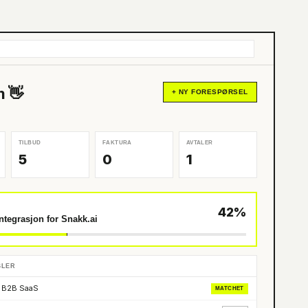
m 👋
+ NY FORESPØRSEL
TILBUD
FAKTURA
AVTALER
5
0
1
42%
integrasjon for Snakk.ai
SLER
r B2B SaaS
MATCHET