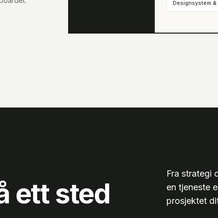
boardet.
Designsystem &
Fra strategi
å ett sted
en tjeneste e
prosjektet dit