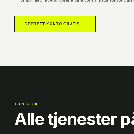
Snakk med leverandørene dine uten å måtte forlate dash
OPPRETT KONTO GRATIS →
TJENESTER
Alle tjenester p