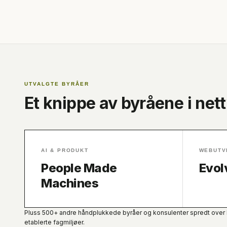
UTVALGTE BYRÅER
Et knippe av byråene i net
AI & PRODUKT
WEBUTV
People Made
Evol
Machines
Pluss 500+ andre håndplukkede byråer og konsulenter spredt over h
etablerte fagmiljøer.