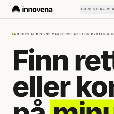
TJENESTER
VER
NORGES AI-DREVNE MARKEDSPLASS FOR BYRÅER & 
Finn ret
eller k
på
minu