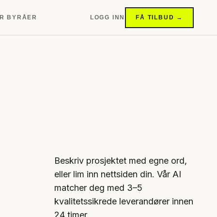
R BYRÅER
LOGG INN
FÅ TILBUD →
Beskriv prosjektet med egne ord,
eller lim inn nettsiden din. Vår AI
matcher deg med 3–5
kvalitetssikrede leverandører innen
24 timer.