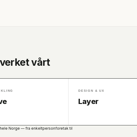
tverket vårt
IKLING
DESIGN & UX
ve
Layer
ele Norge — fra enkeltpersonforetak til