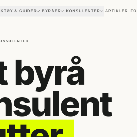
KTØY & GUIDER
BYRÅER
KONSULENTER
ARTIKLER
FO
KONSULENTER
t byrå
onsulent
tter.