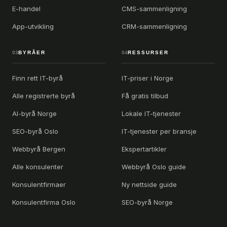
E-handel
CMS-sammenligning
App-utvikling
CRM-sammenligning
03
BYRÅER
04
RESSURSER
Finn rett IT-byrå
IT-priser i Norge
Alle registrerte byrå
Få gratis tilbud
AI-byrå Norge
Lokale IT-tjenester
SEO-byrå Oslo
IT-tjenester per bransje
Webbyrå Bergen
Ekspertartikler
Alle konsulenter
Webbyrå Oslo guide
Konsulentfirmaer
Ny nettside guide
Konsulentfirma Oslo
SEO-byrå Norge