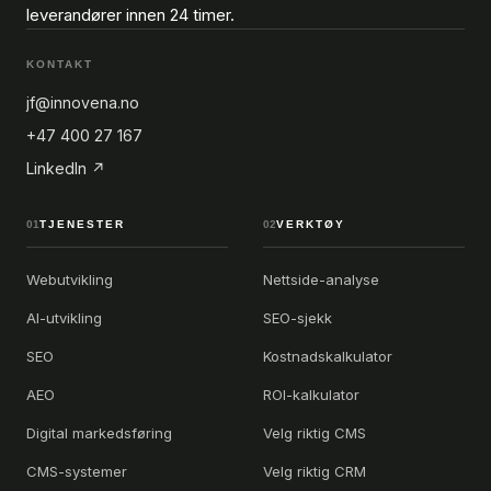
leverandører innen 24 timer.
KONTAKT
jf@innovena.no
+47 400 27 167
LinkedIn ↗
01
TJENESTER
02
VERKTØY
Webutvikling
Nettside-analyse
AI-utvikling
SEO-sjekk
SEO
Kostnadskalkulator
AEO
ROI-kalkulator
Digital markedsføring
Velg riktig CMS
CMS-systemer
Velg riktig CRM