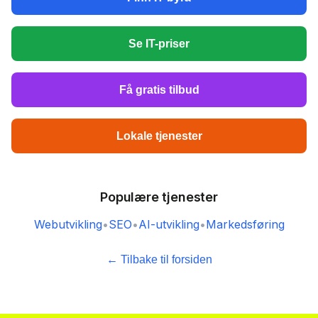
Se IT-priser
Få gratis tilbud
Lokale tjenester
Populære tjenester
Webutvikling
•
SEO
•
AI-utvikling
•
Markedsføring
← Tilbake til forsiden