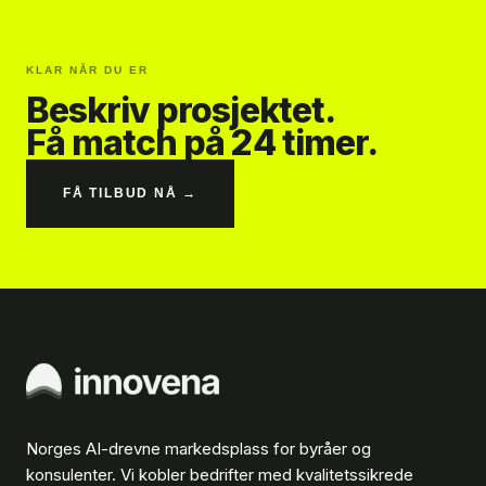
KLAR NÅR DU ER
Beskriv prosjektet.
Få match på 24 timer.
FÅ TILBUD NÅ →
Norges AI-drevne markedsplass for byråer og
konsulenter. Vi kobler bedrifter med kvalitetssikrede