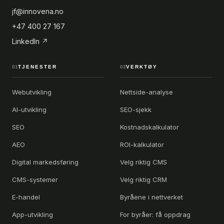
jf@innovena.no
+47 400 27 167
LinkedIn ↗
01
TJENESTER
02
VERKTØY
Webutvikling
Nettside-analyse
AI-utvikling
SEO-sjekk
SEO
Kostnadskalkulator
AEO
ROI-kalkulator
Digital markedsføring
Velg riktig CMS
CMS-systemer
Velg riktig CRM
E-handel
Byråene i nettverket
App-utvikling
For byråer: få oppdrag