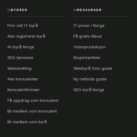
03
BYRÅER
04
RESSURSER
Finn rett IT-byrå
IT-priser i Norge
Alle registrerte byrå
Få gratis tilbud
AI-byrå Norge
Videoproduksjon
SEO-tjenester
Ekspertartikler
Webutvikling
Webbyrå Oslo guide
Alle konsulenter
Ny nettside guide
Konsulentfirmaer
SEO-byrå Norge
Få oppdrag som konsulent
Bli medlem som konsulent
Bli medlem som byrå