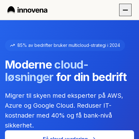
85% av bedrifter bruker multicloud-strategi i 2024
Moderne
cloud-
løsninger
for din bedrift
Migrer til skyen med eksperter på AWS,
Azure og Google Cloud. Reduser IT-
kostnader med 40% og få bank-nivå
sikkerhet.