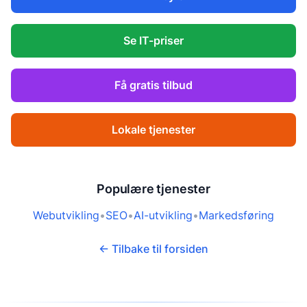
Se IT-priser
Få gratis tilbud
Lokale tjenester
Populære tjenester
Webutvikling
•
SEO
•
AI-utvikling
•
Markedsføring
← Tilbake til forsiden