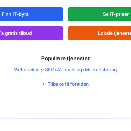
Finn IT-byrå
Se IT-priser
Få gratis tilbud
Lokale tjenest
Populære tjenester
Webutvikling
•
SEO
•
AI-utvikling
•
Markedsføring
← Tilbake til forsiden