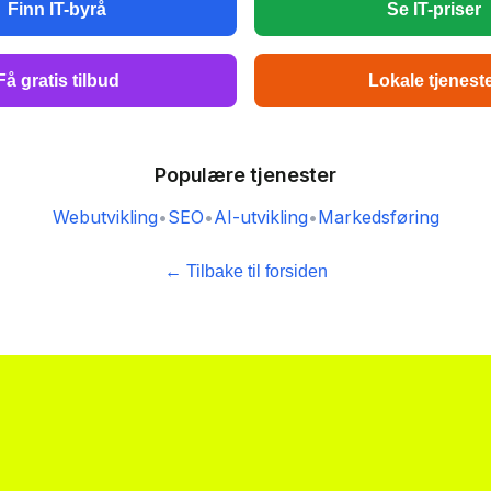
Finn IT-byrå
Se IT-priser
Få gratis tilbud
Lokale tjenest
Populære tjenester
Webutvikling
•
SEO
•
AI-utvikling
•
Markedsføring
← Tilbake til forsiden