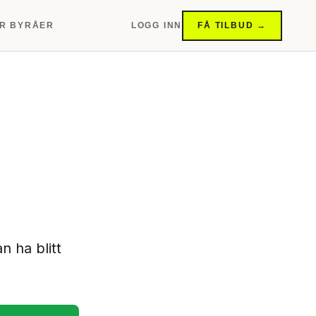
R BYRÅER
LOGG INN
FÅ TILBUD →
n ha blitt