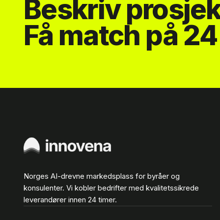
Beskriv prosjek
Få match på 24 
Norges AI-drevne markedsplass for byråer og
konsulenter. Vi kobler bedrifter med kvalitetssikrede
leverandører innen 24 timer.