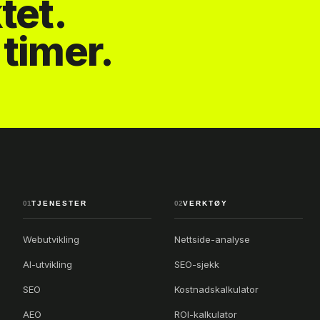
tet.
timer.
01
TJENESTER
02
VERKTØY
Webutvikling
Nettside-analyse
AI-utvikling
SEO-sjekk
SEO
Kostnadskalkulator
AEO
ROI-kalkulator