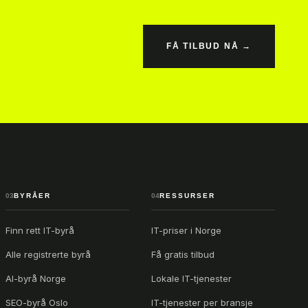
FÅ TILBUD NÅ →
03
BYRÅER
04
RESSURSER
Finn rett IT-byrå
IT-priser i Norge
Alle registrerte byrå
Få gratis tilbud
AI-byrå Norge
Lokale IT-tjenester
SEO-byrå Oslo
IT-tjenester per bransje