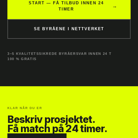
START — FÅ TILBUD INNEN 24
→
TIMER
SE BYRÅENE I NETTVERKET
3–5 KVALITETSSIKREDE BYRÅER
SVAR INNEN 24 T
100 % GRATIS
KLAR NÅR DU ER
Beskriv prosjektet.
Få match på 24 timer.