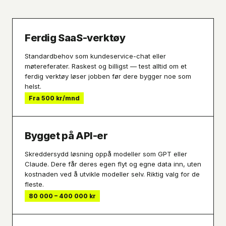
Ferdig SaaS-verktøy
Standardbehov som kundeservice-chat eller
møtereferater. Raskest og billigst — test alltid om et
ferdig verktøy løser jobben før dere bygger noe som
helst.
Fra 500 kr/mnd
Bygget på API-er
Skreddersydd løsning oppå modeller som GPT eller
Claude. Dere får deres egen flyt og egne data inn, uten
kostnaden ved å utvikle modeller selv. Riktig valg for de
fleste.
80 000 – 400 000 kr