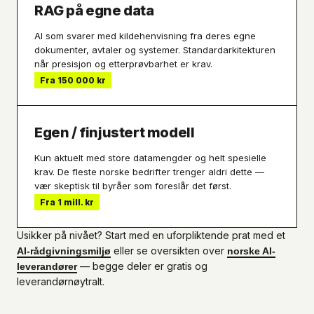
RAG på egne data
AI som svarer med kildehenvisning fra deres egne
dokumenter, avtaler og systemer. Standardarkitekturen
når presisjon og etterprøvbarhet er krav.
Fra 150 000 kr
Egen / finjustert modell
Kun aktuelt med store datamengder og helt spesielle
krav. De fleste norske bedrifter trenger aldri dette —
vær skeptisk til byråer som foreslår det først.
Fra 1 mill. kr
Usikker på nivået? Start med en uforpliktende prat med et
eller se oversikten over
AI-rådgivningsmiljø
norske AI-
— begge deler er gratis og
leverandører
leverandørnøytralt.