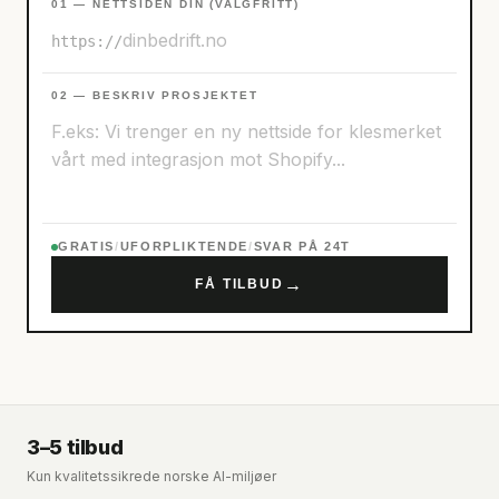
01 — NETTSIDEN DIN (VALGFRITT)
https://
02 — BESKRIV PROSJEKTET
GRATIS
/
UFORPLIKTENDE
/
SVAR PÅ 24T
→
FÅ TILBUD
3–5 tilbud
Kun kvalitetssikrede norske AI-miljøer