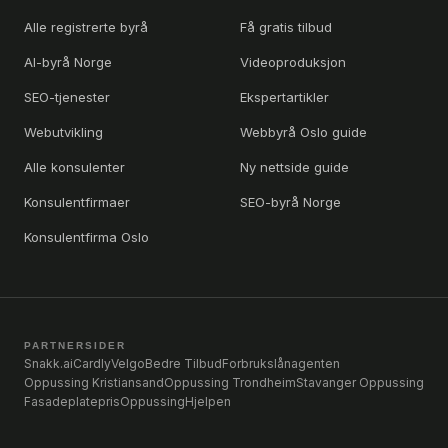
Alle registrerte byrå
Få gratis tilbud
AI-byrå Norge
Videoproduksjon
SEO-tjenester
Ekspertartikler
Webutvikling
Webbyrå Oslo guide
Alle konsulenter
Ny nettside guide
Konsulentfirmaer
SEO-byrå Norge
Konsulentfirma Oslo
PARTNERSIDER
Snakk.ai
Cardly
Velgo
Bedre Tilbud
Forbrukslånagenten
Oppussing Kristiansand
Oppussing Trondheim
Stavanger Oppussing
Fasadeplatepris
OppussingHjelpen