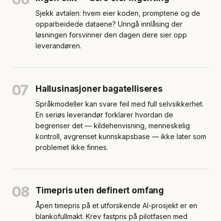
Sjekk avtalen: hvem eier koden, promptene og de
opparbeidede dataene? Unngå innlåsing der
løsningen forsvinner den dagen dere sier opp
leverandøren.
07
Hallusinasjoner bagatelliseres
Språkmodeller kan svare feil med full selvsikkerhet.
En seriøs leverandør forklarer hvordan de
begrenser det — kildehenvisning, menneskelig
kontroll, avgrenset kunnskapsbase — ikke later som
problemet ikke finnes.
08
Timepris uten definert omfang
Åpen timepris på et utforskende AI-prosjekt er en
blankofullmakt. Krev fastpris på pilotfasen med