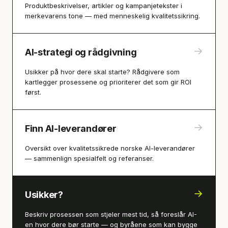
Produktbeskrivelser, artikler og kampanjetekster i
merkevarens tone — med menneskelig kvalitetssikring.
→
AI-strategi og rådgivning
Usikker på hvor dere skal starte? Rådgivere som
kartlegger prosessene og prioriterer det som gir ROI
først.
→
Finn AI-leverandører
Oversikt over kvalitetssikrede norske AI-leverandører
— sammenlign spesialfelt og referanser.
→
Usikker?
Beskriv prosessen som stjeler mest tid, så foreslår AI-
en hvor dere bør starte — og byråene som kan bygge