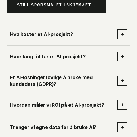
→
STILL SPØRSMÅLET I SKJEMAET
Hva koster et AI-prosjekt?
+
Hvor lang tid tar et AI-prosjekt?
+
Er AI-løsninger lovlige å bruke med
+
kundedata (GDPR)?
Hvordan måler vi ROI på et AI-prosjekt?
+
Trenger vi egne data for å bruke AI?
+