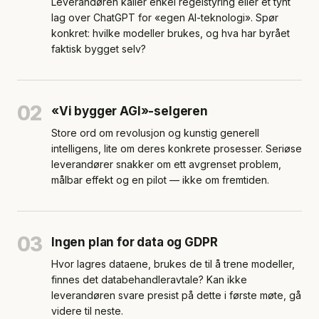
Leverandøren kaller enkel regelstyring eller et tynt
lag over ChatGPT for «egen AI-teknologi». Spør
konkret: hvilke modeller brukes, og hva har byrået
faktisk bygget selv?
02
«Vi bygger AGI»-selgeren
Store ord om revolusjon og kunstig generell
intelligens, lite om deres konkrete prosesser. Seriøse
leverandører snakker om ett avgrenset problem,
målbar effekt og en pilot — ikke om fremtiden.
03
Ingen plan for data og GDPR
Hvor lagres dataene, brukes de til å trene modeller,
finnes det databehandleravtale? Kan ikke
leverandøren svare presist på dette i første møte, gå
videre til neste.