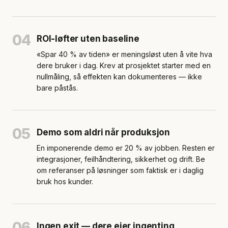
04
ROI-løfter uten baseline
«Spar 40 % av tiden» er meningsløst uten å vite hva
dere bruker i dag. Krev at prosjektet starter med en
nullmåling, så effekten kan dokumenteres — ikke
bare påstås.
05
Demo som aldri når produksjon
En imponerende demo er 20 % av jobben. Resten er
integrasjoner, feilhåndtering, sikkerhet og drift. Be
om referanser på løsninger som faktisk er i daglig
bruk hos kunder.
06
Ingen exit — dere eier ingenting