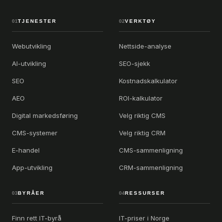
01
TJENESTER
02
VERKTØY
Webutvikling
Nettside-analyse
AI-utvikling
SEO-sjekk
SEO
Kostnadskalkulator
AEO
ROI-kalkulator
Digital markedsføring
Velg riktig CMS
CMS-systemer
Velg riktig CRM
E-handel
CMS-sammenligning
App-utvikling
CRM-sammenligning
03
BYRÅER
04
RESSURSER
Finn rett IT-byrå
IT-priser i Norge