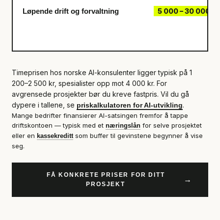
Løpende drift og forvaltning
5 000 – 30 000 k
Timeprisen hos norske AI-konsulenter ligger typisk på 1
200–2 500 kr, spesialister opp mot 4 000 kr. For
avgrensede prosjekter bør du kreve fastpris. Vil du gå
dypere i tallene, se
.
priskalkulatoren for AI-utvikling
Mange bedrifter finansierer AI-satsingen fremfor å tappe
driftskontoen — typisk med et
for selve prosjektet
næringslån
eller en
som buffer til gevinstene begynner å vise
kassekreditt
seg.
FÅ KONKRETE PRISER FOR DITT
→
PROSJEKT