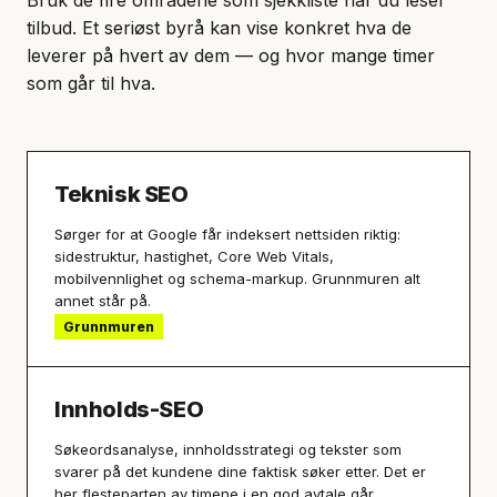
Bruk de fire områdene som sjekkliste når du leser
tilbud. Et seriøst byrå kan vise konkret hva de
leverer på hvert av dem — og hvor mange timer
som går til hva.
Teknisk SEO
Sørger for at Google får indeksert nettsiden riktig:
sidestruktur, hastighet, Core Web Vitals,
mobilvennlighet og schema-markup. Grunnmuren alt
annet står på.
Grunnmuren
Innholds-SEO
Søkeordsanalyse, innholdsstrategi og tekster som
svarer på det kundene dine faktisk søker etter. Det er
her flesteparten av timene i en god avtale går.