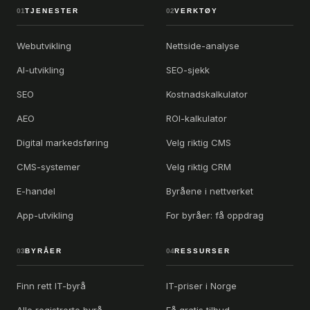
01
TJENESTER
02
VERKTØY
Webutvikling
Nettside-analyse
AI-utvikling
SEO-sjekk
SEO
Kostnadskalkulator
AEO
ROI-kalkulator
Digital markedsføring
Velg riktig CMS
CMS-systemer
Velg riktig CRM
E-handel
Byråene i nettverket
App-utvikling
For byråer: få oppdrag
03
BYRÅER
04
RESSURSER
Finn rett IT-byrå
IT-priser i Norge