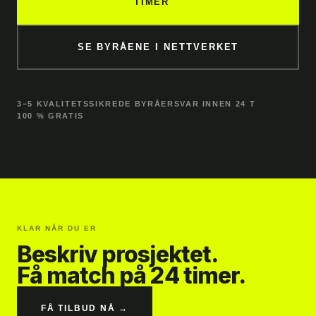
TIMER
SE BYRÅENE I NETTVERKET
3–5 KVALITETSSIKREDE BYRÅER
SVAR INNEN 24 T
100 % GRATIS
KLAR NÅR DU ER
Beskriv prosjektet.
Få match på 24 timer.
FÅ TILBUD NÅ →