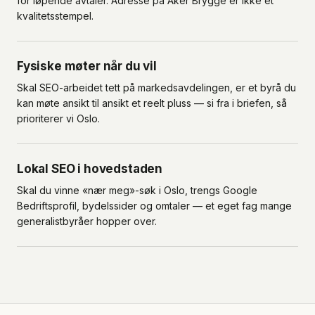
for løpende avtaler. Adresse på Aker Brygge er ikke et
kvalitetsstempel.
Fysiske møter når du vil
Skal SEO-arbeidet tett på markedsavdelingen, er et byrå du
kan møte ansikt til ansikt et reelt pluss — si fra i briefen, så
prioriterer vi Oslo.
Lokal SEO i hovedstaden
Skal du vinne «nær meg»-søk i Oslo, trengs Google
Bedriftsprofil, bydelssider og omtaler — et eget fag mange
generalistbyråer hopper over.