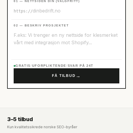
01 — NETTSIDEN DIN (VALGFRITT)
https://
02 — BESKRIV PROSJEKTET
GRATIS
/
UFORPLIKTENDE
/
SVAR PÅ 24T
→
FÅ TILBUD
3–5 tilbud
Kun kvalitetssikrede norske SEO-byråer