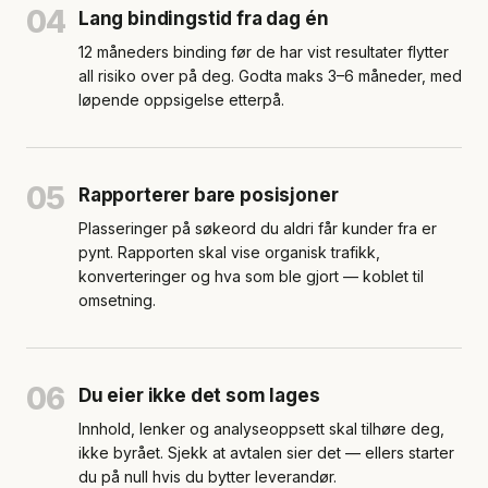
04
Lang bindingstid fra dag én
12 måneders binding før de har vist resultater flytter
all risiko over på deg. Godta maks 3–6 måneder, med
løpende oppsigelse etterpå.
05
Rapporterer bare posisjoner
Plasseringer på søkeord du aldri får kunder fra er
pynt. Rapporten skal vise organisk trafikk,
konverteringer og hva som ble gjort — koblet til
omsetning.
06
Du eier ikke det som lages
Innhold, lenker og analyseoppsett skal tilhøre deg,
ikke byrået. Sjekk at avtalen sier det — ellers starter
du på null hvis du bytter leverandør.