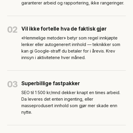
garanterer arbeid og rapportering, ikke rangeringer.
02
Vil ikke fortelle hva de faktisk gjør
«Hemmelige metoder» betyr som regel innkjøpte
lenker eller autogenerert innhold — teknikker som
kan gi Google-straff du betaler for i årevis. Krev
innsyn i aktivitetene hver måned.
03
Superbillige fastpakker
SEO til 1 500 kr/mnd dekker knapt en times arbeid.
Da leveres det enten ingenting, eller
masseprodusert innhold som gjør mer skade enn
nytte.