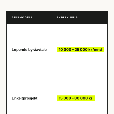
PRISMODELL
TYPISK PRIS
Løpende byråavtale
10 000 – 25 000 kr/mnd
Enkeltprosjekt
15 000 – 80 000 kr