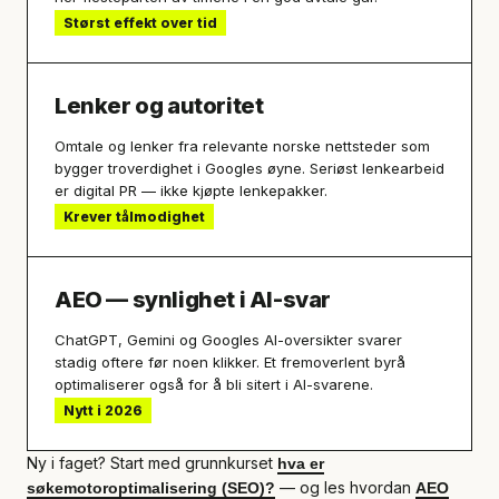
Størst effekt over tid
Lenker og autoritet
Omtale og lenker fra relevante norske nettsteder som
bygger troverdighet i Googles øyne. Seriøst lenkearbeid
er digital PR — ikke kjøpte lenkepakker.
Krever tålmodighet
AEO — synlighet i AI-svar
ChatGPT, Gemini og Googles AI-oversikter svarer
stadig oftere før noen klikker. Et fremoverlent byrå
optimaliserer også for å bli sitert i AI-svarene.
Nytt i 2026
Ny i faget? Start med grunnkurset
hva er
— og les hvordan
søkemotoroptimalisering (SEO)?
AEO