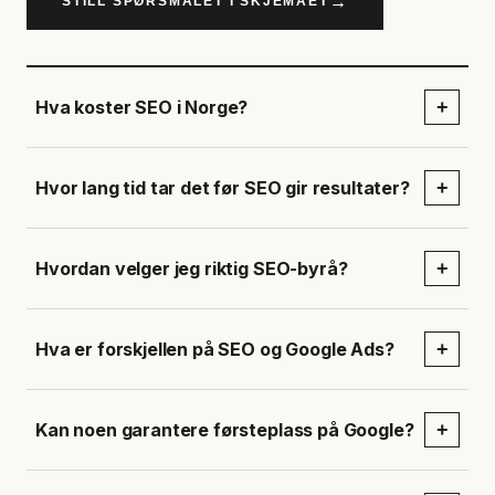
→
STILL SPØRSMÅLET I SKJEMAET
Hva koster SEO i Norge?
+
Hvor lang tid tar det før SEO gir resultater?
+
Hvordan velger jeg riktig SEO-byrå?
+
Hva er forskjellen på SEO og Google Ads?
+
Kan noen garantere førsteplass på Google?
+