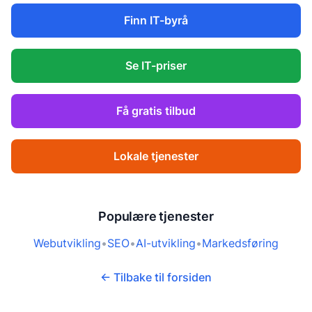
Finn IT-byrå
Se IT-priser
Få gratis tilbud
Lokale tjenester
Populære tjenester
Webutvikling
•
SEO
•
AI-utvikling
•
Markedsføring
← Tilbake til forsiden