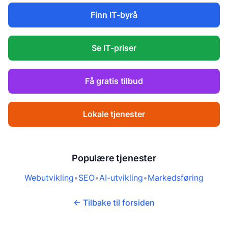
Finn IT-byrå
Se IT-priser
Få gratis tilbud
Lokale tjenester
Populære tjenester
Webutvikling
•
SEO
•
AI-utvikling
•
Markedsføring
← Tilbake til forsiden