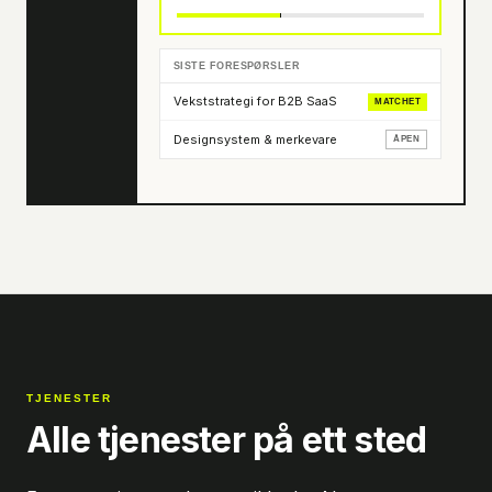
SISTE FORESPØRSLER
Vekststrategi for B2B SaaS
MATCHET
Designsystem & merkevare
ÅPEN
TJENESTER
Alle tjenester på ett sted