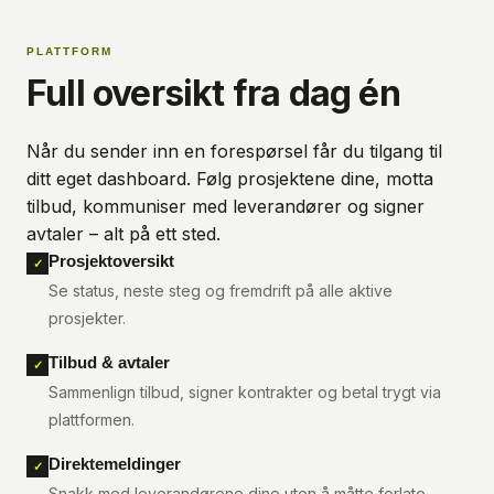
PLATTFORM
Full oversikt fra dag én
Når du sender inn en forespørsel får du tilgang til
ditt eget dashboard. Følg prosjektene dine, motta
tilbud, kommuniser med leverandører og signer
avtaler – alt på ett sted.
Prosjektoversikt
✓
Se status, neste steg og fremdrift på alle aktive
prosjekter.
Tilbud & avtaler
✓
Sammenlign tilbud, signer kontrakter og betal trygt via
plattformen.
Direktemeldinger
✓
Snakk med leverandørene dine uten å måtte forlate