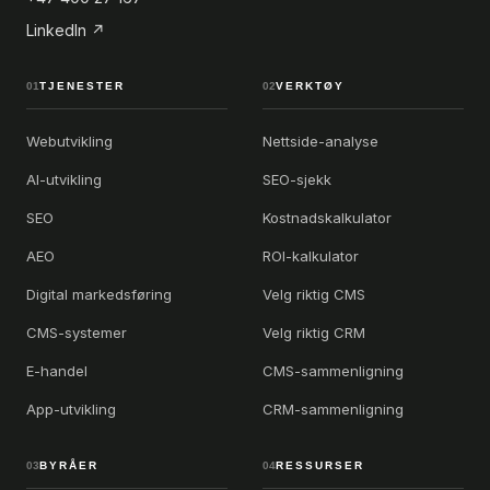
LinkedIn ↗
01
TJENESTER
02
VERKTØY
Webutvikling
Nettside-analyse
AI-utvikling
SEO-sjekk
SEO
Kostnadskalkulator
AEO
ROI-kalkulator
Digital markedsføring
Velg riktig CMS
CMS-systemer
Velg riktig CRM
E-handel
CMS-sammenligning
App-utvikling
CRM-sammenligning
03
BYRÅER
04
RESSURSER