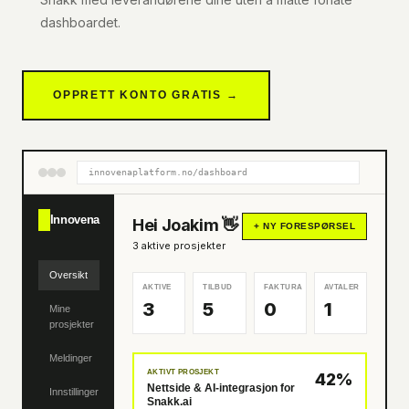
dashboardet.
OPPRETT KONTO GRATIS →
innovenaplatform.no/dashboard
Innovena
Hei Joakim 👋
+ NY FORESPØRSEL
3 aktive prosjekter
Oversikt
AKTIVE
TILBUD
FAKTURA
AVTALER
3
5
0
1
Mine
prosjekter
Meldinger
AKTIVT PROSJEKT
42%
Nettside & AI-integrasjon for
Innstillinger
Snakk.ai