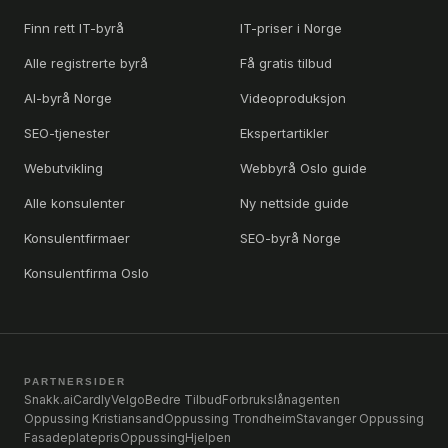
Finn rett IT-byrå
IT-priser i Norge
Alle registrerte byrå
Få gratis tilbud
AI-byrå Norge
Videoproduksjon
SEO-tjenester
Ekspertartikler
Webutvikling
Webbyrå Oslo guide
Alle konsulenter
Ny nettside guide
Konsulentfirmaer
SEO-byrå Norge
Konsulentfirma Oslo
PARTNERSIDER
Snakk.ai
Cardly
Velgo
Bedre Tilbud
Forbrukslånagenten
Oppussing Kristiansand
Oppussing Trondheim
Stavanger Oppussing
Fasadeplatepris
OppussingHjelpen