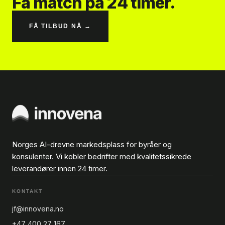
Få match på 24 timer.
FÅ TILBUD NÅ →
Norges AI-drevne markedsplass for byråer og
konsulenter. Vi kobler bedrifter med kvalitetssikrede
leverandører innen 24 timer.
KONTAKT
jf@innovena.no
+47 400 27 167