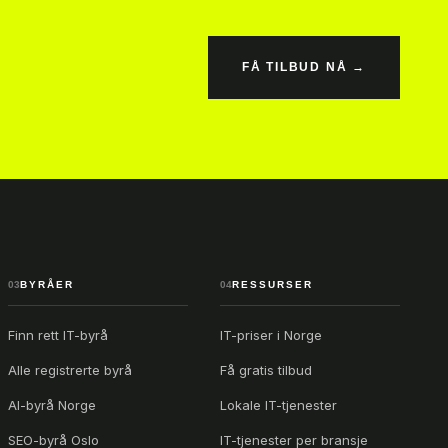
FÅ TILBUD NÅ →
03
BYRÅER
04
RESSURSER
Finn rett IT-byrå
IT-priser i Norge
Alle registrerte byrå
Få gratis tilbud
AI-byrå Norge
Lokale IT-tjenester
SEO-byrå Oslo
IT-tjenester per bransje