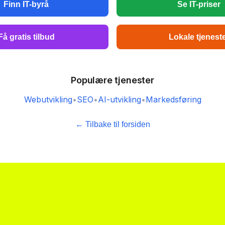
Finn IT-byrå
Se IT-priser
Få gratis tilbud
Lokale tjenest
Populære tjenester
Webutvikling
•
SEO
•
AI-utvikling
•
Markedsføring
← Tilbake til forsiden