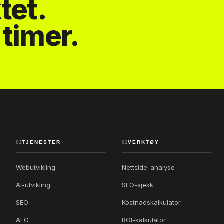
tet.
timer.
01
TJENESTER
02
VERKTØY
Webutvikling
Nettside-analyse
AI-utvikling
SEO-sjekk
SEO
Kostnadskalkulator
AEO
ROI-kalkulator