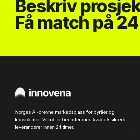
Beskriv prosjek
Få match på 24 
Norges AI-drevne markedsplass for byråer og
konsulenter. Vi kobler bedrifter med kvalitetssikrede
leverandører innen 24 timer.