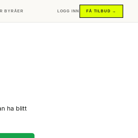
R BYRÅER
LOGG INN
FÅ TILBUD →
n ha blitt