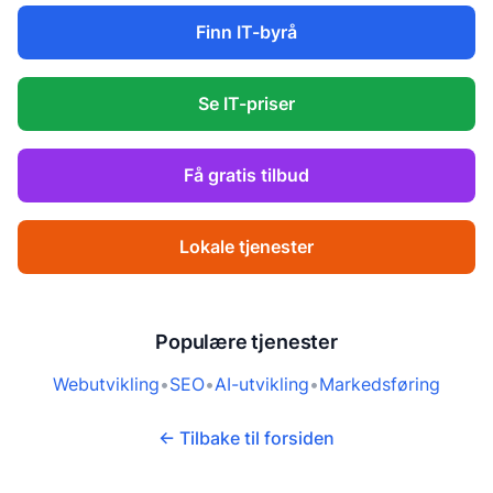
Finn IT-byrå
Se IT-priser
Få gratis tilbud
Lokale tjenester
Populære tjenester
Webutvikling
•
SEO
•
AI-utvikling
•
Markedsføring
← Tilbake til forsiden