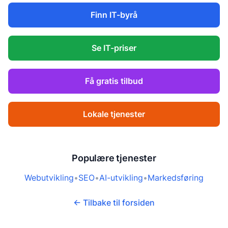
Finn IT-byrå
Se IT-priser
Få gratis tilbud
Lokale tjenester
Populære tjenester
Webutvikling
•
SEO
•
AI-utvikling
•
Markedsføring
← Tilbake til forsiden