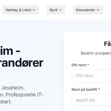
Verktøy & Lokal
Byrå
Konsulenter
Få
im -
Beskriv prosjekte
erandører
Ditt navn *
i Jessheim.
Navn på bedrift *
r. Profesjonelle IT-
start.