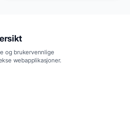
ersikt
ve og brukervennlige
plekse webapplikasjoner.