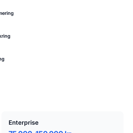
mering
kring
ng
Enterprise