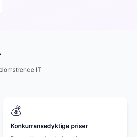
r
 blomstrende IT-
💰
Konkurransedyktige priser