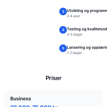
Utvikling og program
3
2-4 uker
Testing og kvalitetssi
4
3-5 dager
Lansering og opplæri
5
1-2 dager
Priser
Business