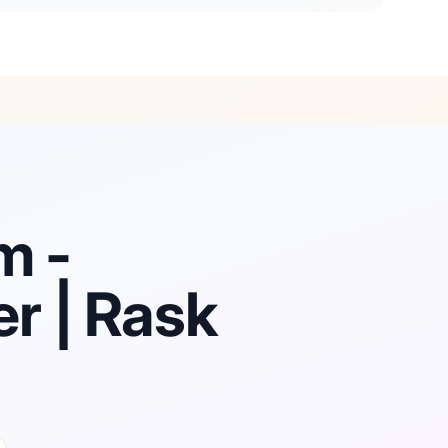
m -
er | Rask