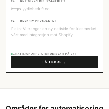
01 — NETTSIDEN DIN (VALGFRITT)
https://
02 — BESKRIV PROSJEKTET
GRATIS
/
UFORPLIKTENDE
/
SVAR PÅ 24T
→
FÅ TILBUD
Områder for automatisering