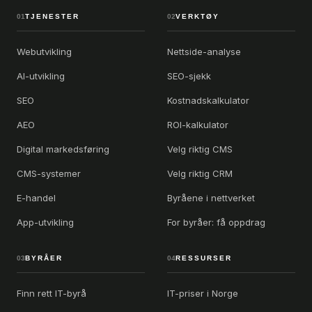
01
TJENESTER
02
VERKTØY
Webutvikling
Nettside-analyse
AI-utvikling
SEO-sjekk
SEO
Kostnadskalkulator
AEO
ROI-kalkulator
Digital markedsføring
Velg riktig CMS
CMS-systemer
Velg riktig CRM
E-handel
Byråene i nettverket
App-utvikling
For byråer: få oppdrag
03
BYRÅER
04
RESSURSER
Finn rett IT-byrå
IT-priser i Norge