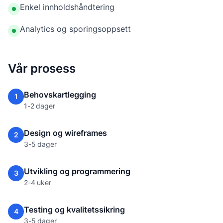
Enkel innholdshåndtering
Analytics og sporingsoppsett
Vår prosess
Behovskartlegging
1
1-2 dager
Design og wireframes
2
3-5 dager
Utvikling og programmering
3
2-4 uker
Testing og kvalitetssikring
4
3-5 dager