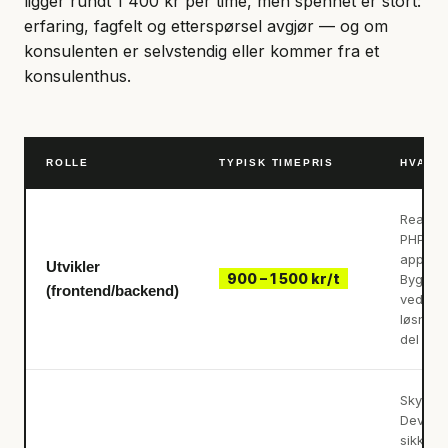
ligger rundt 1 400 kr per time, men spennet er stort:
erfaring, fagfelt og etterspørsel avgjør — og om
konsulenten er selvstendig eller kommer fra et
konsulenthus.
ROLLE
TYPISK TIMEPRIS
HVA D
React, 
PHP, .N
apputvik
Utvikler
900 – 1 500 kr/t
Bygger
(frontend/backend)
vedlike
løsning
del av 
Sky (A
DevOps
sikkerh