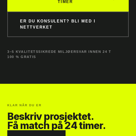
TIMER
ER DU KONSULENT? BLI MED I
NETTVERKET
3–5 KVALITETSSIKREDE MILJØER
SVAR INNEN 24 T
100 % GRATIS
KLAR NÅR DU ER
Beskriv prosjektet.
Få match på 24 timer.