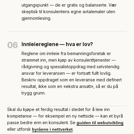
utgangspunkt — de er gratis og balanserte. Vær
skeptisk til konsulentens egne avtalemaler uten
gjennomlesing.
06
Innleiereglene — hva er lov?
Reglene om innleie fra bemanningsforetak er
strammet inn, men kjøp av konsulenttjenester —
rådgivning og spesialistoppdrag med selvstendig
ansvar for leveransen — er fortsatt fullt lovlig.
Beskriv oppdraget som en leveranse med definert
resultat, ikke som en «ekstra ansatt», så er du på
trygg grunn.
Skal du kjøpe et ferdig resultat i stedet for å leie inn
kompetanse — for eksempel en ny nettside — kan et byrå
passe bedre enn en konsulent. Se
guiden til webutvikling
eller utforsk
.
byråene i nettverket