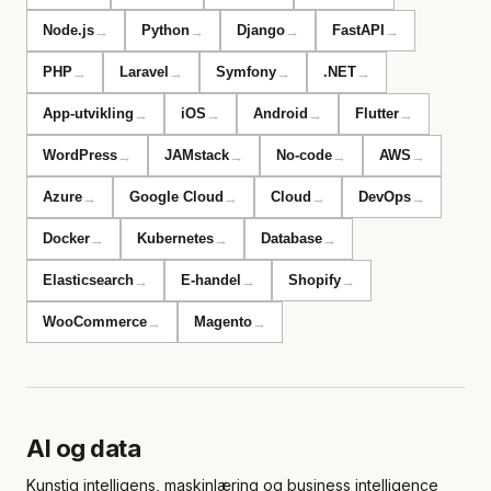
Node.js
Python
Django
FastAPI
→
→
→
→
PHP
Laravel
Symfony
.NET
→
→
→
→
App-utvikling
iOS
Android
Flutter
→
→
→
→
WordPress
JAMstack
No-code
AWS
→
→
→
→
Azure
Google Cloud
Cloud
DevOps
→
→
→
→
Docker
Kubernetes
Database
→
→
→
Elasticsearch
E-handel
Shopify
→
→
→
WooCommerce
Magento
→
→
AI og data
Kunstig intelligens, maskinlæring og business intelligence