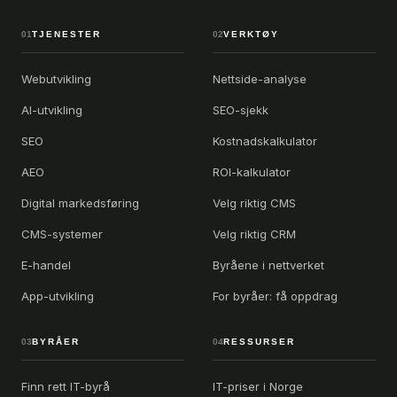
01
TJENESTER
02
VERKTØY
Webutvikling
Nettside-analyse
AI-utvikling
SEO-sjekk
SEO
Kostnadskalkulator
AEO
ROI-kalkulator
Digital markedsføring
Velg riktig CMS
CMS-systemer
Velg riktig CRM
E-handel
Byråene i nettverket
App-utvikling
For byråer: få oppdrag
03
BYRÅER
04
RESSURSER
Finn rett IT-byrå
IT-priser i Norge