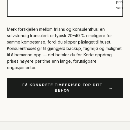
prisen 
vanlige 
Merk forskjellen mellom frilans og konsulenthus: en
selvstendig konsulent er typisk 20–40 % rimeligere for
samme kompetanse, fordi du slipper påslaget til huset.
Konsulenthuset gir til gjengjeld backup, fagmiljø og mulighet
til å bemanne opp — det betaler du for. Korte oppdrag
prises høyere per time enn lange, forutsigbare
engasjementer.
FÅ KONKRETE TIMEPRISER FOR DITT
→
BEHOV