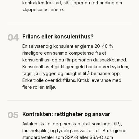
kontrakten fra start, så slipper du forhandling om
«kjøpesum» senere.
04
Frilans eller konsulenthus?
En selvstendig konsulent er gjerne 20–40 %
rimeligere enn samme kompetanse fra et
konsulenthus, og du får personen du snakket med.
Konsulenthuset gir til gjengjeld backup ved sykdom,
fagmiljø i ryggen og mulighet til å bemanne opp.
Enkeltrolle over tid: frilans. Kritisk leveranse med
flere roller: miljø.
05
Kontrakten: rettigheter og ansvar
Avtalen skal gi deg eierskap til alt som lages (IP),
taushetsplikt, og tydelig ansvar for feil. Bruk gjerne
standardavtaler som SSA-B eller SSA-O som