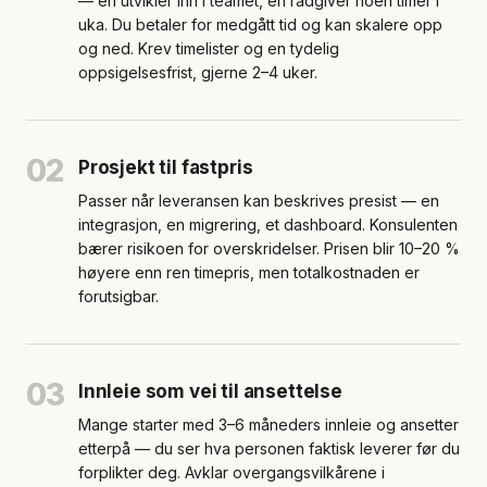
— en utvikler inn i teamet, en rådgiver noen timer i
uka. Du betaler for medgått tid og kan skalere opp
og ned. Krev timelister og en tydelig
oppsigelsesfrist, gjerne 2–4 uker.
02
Prosjekt til fastpris
Passer når leveransen kan beskrives presist — en
integrasjon, en migrering, et dashboard. Konsulenten
bærer risikoen for overskridelser. Prisen blir 10–20 %
høyere enn ren timepris, men totalkostnaden er
forutsigbar.
03
Innleie som vei til ansettelse
Mange starter med 3–6 måneders innleie og ansetter
etterpå — du ser hva personen faktisk leverer før du
forplikter deg. Avklar overgangsvilkårene i