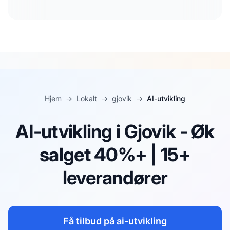
Hjem
→
Lokalt
→
gjovik
→
AI-utvikling
AI-utvikling i Gjovik - Øk
salget 40%+ | 15+
leverandører
Få tilbud på
ai-utvikling