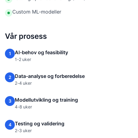
Custom ML-modeller
Vår prosess
AI-behov og feasibility
1
1-2 uker
Data-analyse og forberedelse
2
2-4 uker
Modellutvikling og training
3
4-8 uker
Testing og validering
4
2-3 uker