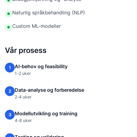
Naturlig språkbehandling (NLP)
Custom ML-modeller
Vår prosess
AI-behov og feasibility
1
1-2 uker
Data-analyse og forberedelse
2
2-4 uker
Modellutvikling og training
3
4-8 uker
Testing og validering