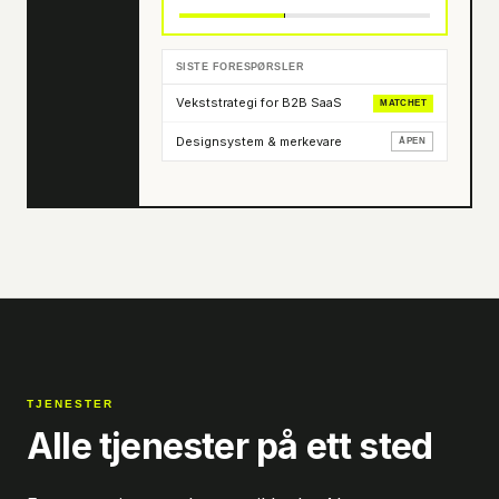
SISTE FORESPØRSLER
Vekststrategi for B2B SaaS
MATCHET
Designsystem & merkevare
ÅPEN
TJENESTER
Alle tjenester på ett sted