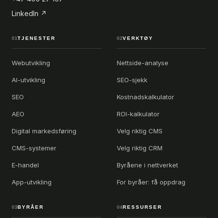
LinkedIn ↗
01
TJENESTER
02
VERKTØY
Webutvikling
Nettside-analyse
AI-utvikling
SEO-sjekk
SEO
Kostnadskalkulator
AEO
ROI-kalkulator
Digital markedsføring
Velg riktig CMS
CMS-systemer
Velg riktig CRM
E-handel
Byråene i nettverket
App-utvikling
For byråer: få oppdrag
03
BYRÅER
04
RESSURSER