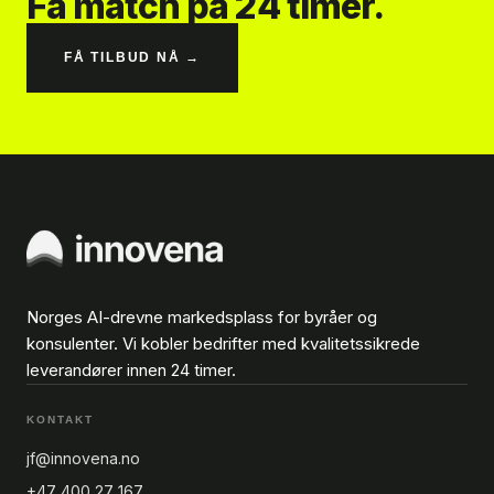
Få match på 24 timer.
FÅ TILBUD NÅ →
Norges AI-drevne markedsplass for byråer og
konsulenter. Vi kobler bedrifter med kvalitetssikrede
leverandører innen 24 timer.
KONTAKT
jf@innovena.no
+47 400 27 167