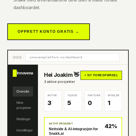
dashboardet.
OPPRETT KONTO GRATIS →
innovenaplatform.no/dashboard
Innovena
Hei Joakim 👋
+ NY FORESPØRSEL
3 aktive prosjekter
Oversikt
AKTIVE
TILBUD
FAKTURA
AVTALER
3
5
0
1
Mine
prosjekter
Meldinger
AKTIVT PROSJEKT
42%
Nettside & AI-integrasjon for
Innstillinger
Snakk.ai