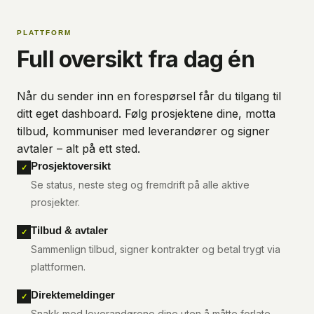
PLATTFORM
Full oversikt fra dag én
Når du sender inn en forespørsel får du tilgang til
ditt eget dashboard. Følg prosjektene dine, motta
tilbud, kommuniser med leverandører og signer
avtaler – alt på ett sted.
Prosjektoversikt
✓
Se status, neste steg og fremdrift på alle aktive
prosjekter.
Tilbud & avtaler
✓
Sammenlign tilbud, signer kontrakter og betal trygt via
plattformen.
Direktemeldinger
✓
Snakk med leverandørene dine uten å måtte forlate