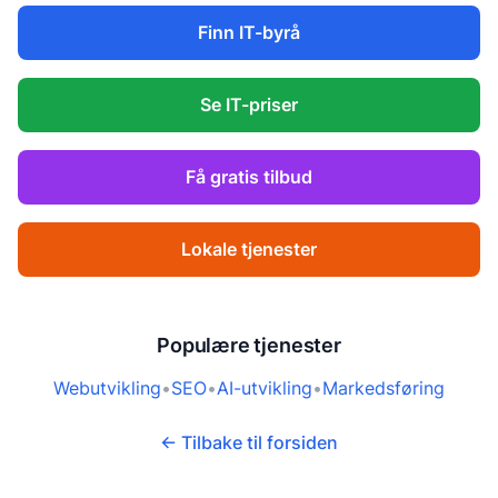
Finn IT-byrå
Se IT-priser
Få gratis tilbud
Lokale tjenester
Populære tjenester
Webutvikling
•
SEO
•
AI-utvikling
•
Markedsføring
← Tilbake til forsiden