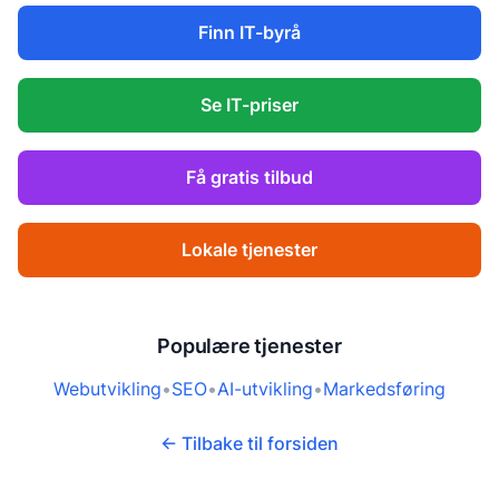
Finn IT-byrå
Se IT-priser
Få gratis tilbud
Lokale tjenester
Populære tjenester
Webutvikling
•
SEO
•
AI-utvikling
•
Markedsføring
← Tilbake til forsiden