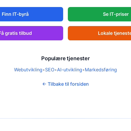
Finn IT-byrå
Se IT-priser
Få gratis tilbud
Lokale tjenest
Populære tjenester
Webutvikling
•
SEO
•
AI-utvikling
•
Markedsføring
← Tilbake til forsiden