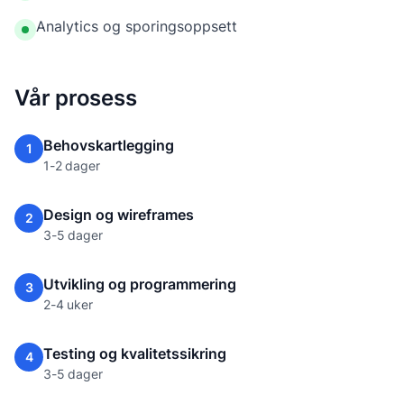
Analytics og sporingsoppsett
Vår prosess
Behovskartlegging
1
1-2 dager
Design og wireframes
2
3-5 dager
Utvikling og programmering
3
2-4 uker
Testing og kvalitetssikring
4
3-5 dager