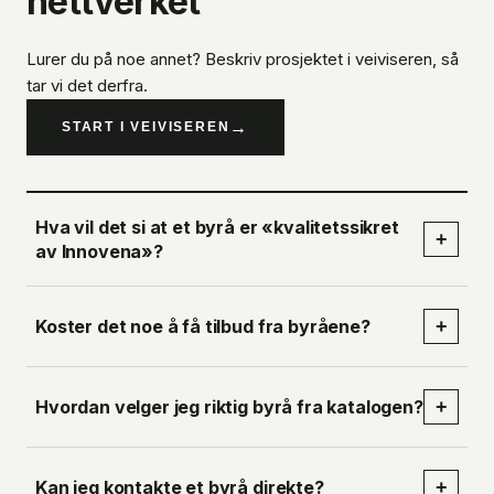
nettverket
Lurer du på noe annet? Beskriv prosjektet i veiviseren, så
tar vi det derfra.
→
START I VEIVISEREN
Hva vil det si at et byrå er «kvalitetssikret
+
av Innovena»?
Koster det noe å få tilbud fra byråene?
+
Hvordan velger jeg riktig byrå fra katalogen?
+
Kan jeg kontakte et byrå direkte?
+