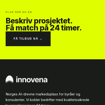
KLAR NÅR DU ER
Beskriv prosjektet.
Få match på 24 timer.
FÅ TILBUD NÅ →
Norges AI-drevne markedsplass for byråer og
konsulenter. Vi kobler bedrifter med kvalitetssikrede