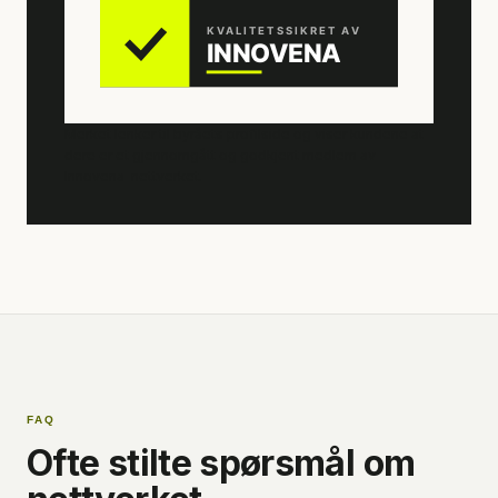
Merket lenker til byråets profilside og viser kundene at
dere er et gjennomgått og godkjent medlem av
Innovena-nettverket.
FAQ
Ofte stilte spørsmål om