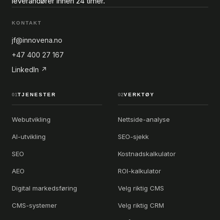
leverandører innen 24 timer.
KONTAKT
jf@innovena.no
+47 400 27 167
LinkedIn ↗
01
TJENESTER
02
VERKTØY
Webutvikling
Nettside-analyse
AI-utvikling
SEO-sjekk
SEO
Kostnadskalkulator
AEO
ROI-kalkulator
Digital markedsføring
Velg riktig CMS
CMS-systemer
Velg riktig CRM