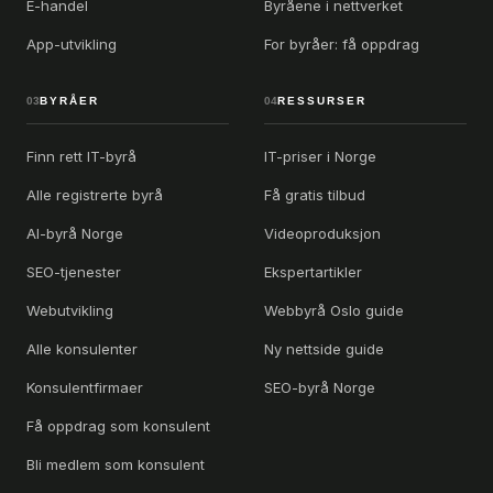
E-handel
Byråene i nettverket
App-utvikling
For byråer: få oppdrag
03
BYRÅER
04
RESSURSER
Finn rett IT-byrå
IT-priser i Norge
Alle registrerte byrå
Få gratis tilbud
AI-byrå Norge
Videoproduksjon
SEO-tjenester
Ekspertartikler
Webutvikling
Webbyrå Oslo guide
Alle konsulenter
Ny nettside guide
Konsulentfirmaer
SEO-byrå Norge
Få oppdrag som konsulent
Bli medlem som konsulent