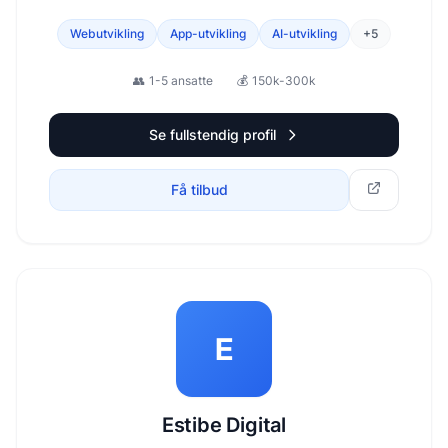
AI-automasjoner. I tillegg til dette tilbyr vi tjenester
innen SEO, digital markedsføring, samt annen teknisk
Webutvikling
App-utvikling
AI-utvikling
+
5
rådgivning.
👥
1-5 ansatte
💰
150k-300k
Se fullstendig profil
Få tilbud
E
Estibe Digital