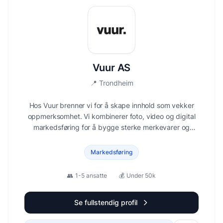
Vuur AS
📍
Trondheim
Hos Vuur brenner vi for å skape innhold som vekker
oppmerksomhet. Vi kombinerer foto, video og digital
markedsføring for å bygge sterke merkevarer og
levende historier. Enten du trenger et kampanjefilm,
reklamebilder eller helhetlig markedsføring – vi leverer
Markedsføring
kreativitet som gir resultater.
👥
1-5 ansatte
💰
Under 50k
Se fullstendig profil