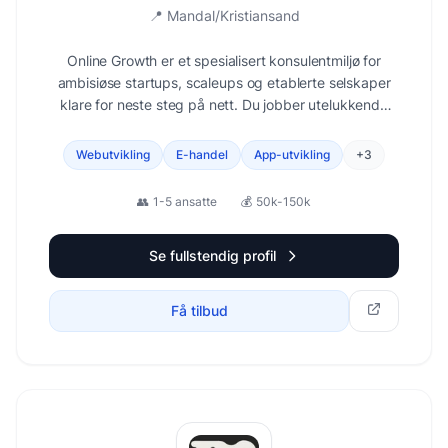
📍
Mandal/Kristiansand
Online Growth er et spesialisert konsulentmiljø for
ambisiøse startups, scaleups og etablerte selskaper
klare for neste steg på nett. Du jobber utelukkende
med senior konsulenter som følger opp tett og tar
ansvar for prioriteringer og fremdrift. Høy effektivitet,
Webutvikling
E-handel
App-utvikling
+
3
dybdekompetanse og tydelige avtaler.
👥
1-5 ansatte
💰
50k-150k
Se fullstendig profil
Få tilbud