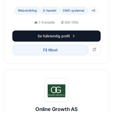
bygger løsninger som både skiller seg ut og skaper
resultater. Søkemotoroptimalisering,
Webutvikling
E-handel
CMS-systemer
+
6
markedsundersøkelser, integrasjoner, API, grafisk
design og annet.
👥
1-5 ansatte
💰
50k-150k
Se fullstendig profil
Få tilbud
Online Growth AS