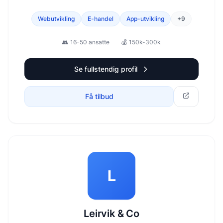
vil jobbe agilt, teknologidrevet og resultatorientert.
Webutvikling
E-handel
App-utvikling
+
9
👥
16-50 ansatte
💰
150k-300k
Se fullstendig profil
Få tilbud
L
Leirvik & Co