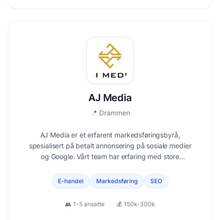
AJ Media
📍
Drammen
AJ Media er et erfarent markedsføringsbyrå,
spesialisert på betalt annonsering på sosiale medier
og Google. Vårt team har erfaring med store
internasjonale brands som Tommy Hilfiger, Hugo Boss
og Seiko, samt din lokale rørlegger og nyoppstartet
E-handel
Markedsføring
SEO
nettbutikker.
👥
1-5 ansatte
💰
150k-300k