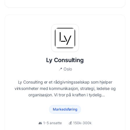
Ly Consulting
📍
Oslo
Ly Consulting er et rådgivningsselskap som hjelper
virksomheter med kommunikasjon, strategi, ledelse og
organisasjon. Vi tror på kraften i tydelig
kommunikasjon, og at dette er virksomhetens
kraftigste verktøy. Med et kommunikasjonsfaglig
Markedsføring
utgangspunkt jobber vi med strategiutvikling og
prosesser som
👥
1-5 ansatte
💰
150k-300k