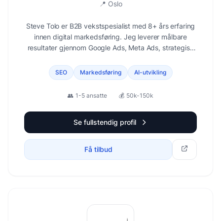
📍
Oslo
Steve Tolo er B2B vekstspesialist med 8+ års erfaring
innen digital markedsføring. Jeg leverer målbare
resultater gjennom Google Ads, Meta Ads, strategisk
rådgivning og markedsføringsautomatisering for
SaaS, e-handel og konsulentselskaper i Norge og
SEO
Markedsføring
AI-utvikling
Skandinavia.
👥
1-5 ansatte
💰
50k-150k
Se fullstendig profil
Få tilbud