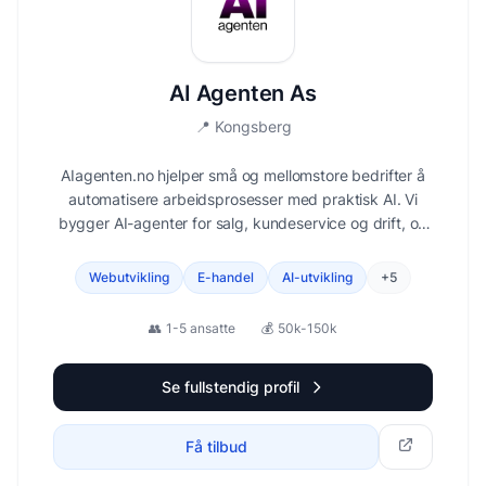
AI Agenten As
📍
Kongsberg
AIagenten.no hjelper små og mellomstore bedrifter å
automatisere arbeidsprosesser med praktisk AI. Vi
bygger AI-agenter for salg, kundeservice og drift, og
tilbyr kurs og konsulenttjenester i hvordan bruke AI i
din bedrift.
Webutvikling
E-handel
AI-utvikling
+
5
👥
1-5 ansatte
💰
50k-150k
Se fullstendig profil
Få tilbud