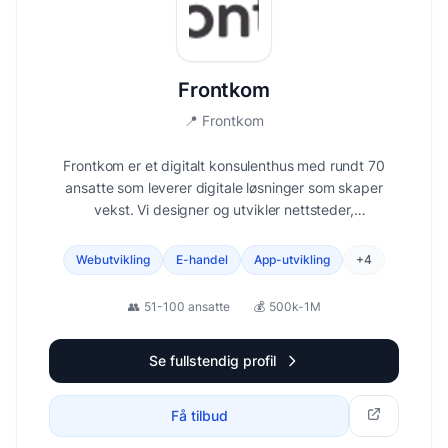
Frontkom
📍
Frontkom
Frontkom er et digitalt konsulenthus med rundt 70
ansatte som leverer digitale løsninger som skaper
vekst. Vi designer og utvikler nettsteder,
webapplikasjoner, e-handel og digitale kundereiser. Vi
jobber strategisk, teknisk og kreativt — fra idé til
Webutvikling
E-handel
App-utvikling
+
4
implementasjon.
👥
51-100 ansatte
💰
500k-1M
Se fullstendig profil
Få tilbud