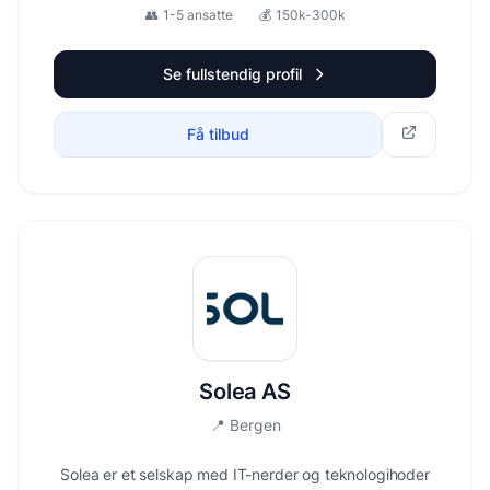
👥
1-5 ansatte
💰
150k-300k
Se fullstendig profil
Få tilbud
Solea AS
📍
Bergen
Solea er et selskap med IT-nerder og teknologihoder