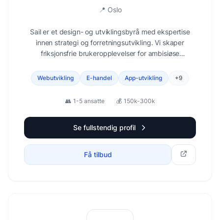
📍
Oslo
Sail er et design- og utviklingsbyrå med ekspertise
innen strategi og forretningsutvikling. Vi skaper
friksjonsfrie brukeropplevelser for ambisiøse
selskaper.
Webutvikling
E-handel
App-utvikling
+
9
👥
1-5 ansatte
💰
150k-300k
Se fullstendig profil
Få tilbud