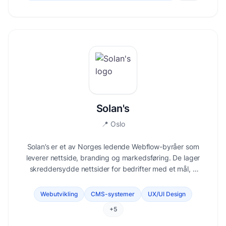
Solan's
📍
Oslo
Solan’s er et av Norges ledende Webflow-byråer som
leverer nettside, branding og markedsføring. De lager
skreddersydde nettsider for bedrifter med et mål, å
konvertere flere klikk til kunder. Gjennom godt design
og fokusert innholdsproduksjon sørger Solan's for å
Webutvikling
CMS-systemer
UX/UI Design
leve merkbare resultater.
+
5