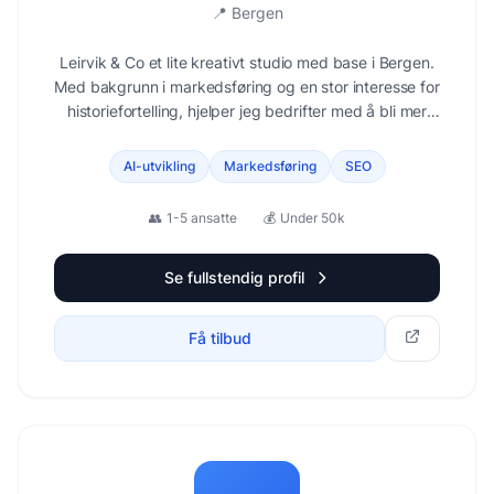
📍
Bergen
Leirvik & Co et lite kreativt studio med base i Bergen.
Med bakgrunn i markedsføring og en stor interesse for
historiefortelling, hjelper jeg bedrifter med å bli mer
synlige og skape innhold som engasjerer. Jeg
samarbeider med dyktige frilansere ved behov.
AI-utvikling
Markedsføring
SEO
👥
1-5 ansatte
💰
Under 50k
Se fullstendig profil
Få tilbud