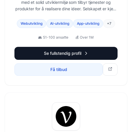
med et solid utviklermiljø som tilbyr tjenester og
produkter for å realisere dine ideer. Selskapet er kjent
for sin høye kvalitet på leveranser, faglige dyktighet
og førsteklasses kundeservice i offentlig og privat
Webutvikling
AI-utvikling
App-utvikling
+
7
sektor.
👥
51-100 ansatte
💰
Over 1M
Se fullstendig profil
Få tilbud