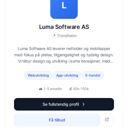
L
Luma Software AS
📍
Trondheim
Luma Software AS leverer nettsider og mobilapper
med fokus på ytelse, tilgjengelighet og tydelig design.
Vi tilbyr design og utvikling i korte iterasjoner, med
rask levering og løsninger som konverterer.
Webutvikling
App-utvikling
E-handel
👥
1-5 ansatte
💰
50k-150k
Se fullstendig profil
Få tilbud