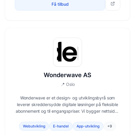
Få tilbud
Wonderwave AS
📍
Oslo
Wonderwave er et design- og utviklingsbyrå som
leverer skreddersydde digitale løsninger på fleksible
abonnement og til engangspriser. Vi bygger nettsider,
apper og nettbutikker med ekspertveiledning, pålitelig
support og løpende forbedringer - alt i ett praktisk
Webutvikling
E-handel
App-utvikling
+
9
abonnement.