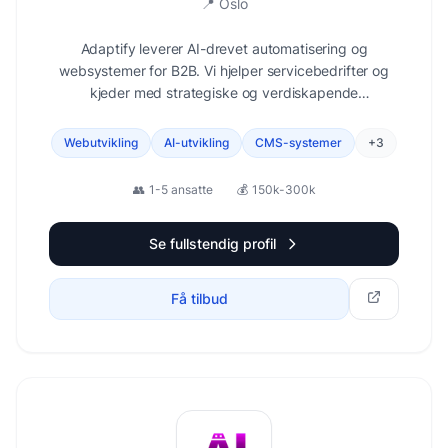
📍
Oslo
Adaptify leverer AI-drevet automatisering og
websystemer for B2B. Vi hjelper servicebedrifter og
kjeder med strategiske og verdiskapende
automatiseringsløsninger. Leverer også alt fra
nettsider med CMS til tyngre systemer med
Webutvikling
AI-utvikling
CMS-systemer
+
3
dashboards og integrasjoner.
👥
1-5 ansatte
💰
150k-300k
Se fullstendig profil
Få tilbud