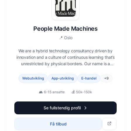
People Made Machines
📍
Oslo
We are a hybrid technology consultancy driven by
innovation and a culture of continuous learning that’s
unrestricted by physical borders. Our name is a
reminder that humans stand behind the category-
defining products and boundary-pushing technologies
Webutvikling
App-utvikling
E-handel
+
9
that enable us to positively impact life on Earth
👥
6-15 ansatte
💰
50k-150k
Se fullstendig profil
Få tilbud