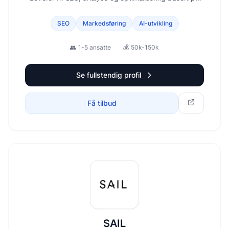
data, struktur og reell effekt.
SEO
Markedsføring
AI-utvikling
👥
1-5 ansatte
💰
50k-150k
Se fullstendig profil
Få tilbud
SAIL