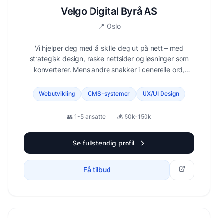
Velgo Digital Byrå AS
📍
Oslo
Vi hjelper deg med å skille deg ut på nett – med
strategisk design, raske nettsider og løsninger som
konverterer. Mens andre snakker i generelle ord,
fokuserer vi på det som faktisk betyr noe:
brukervennlighet, tydelig kommunikasjon og målbare
Webutvikling
CMS-systemer
UX/UI Design
resultater.
👥
1-5 ansatte
💰
50k-150k
Se fullstendig profil
Få tilbud