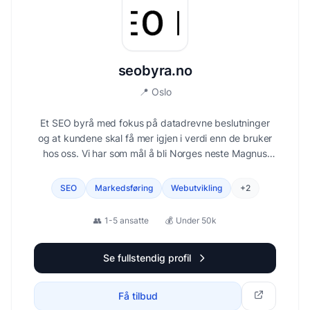
seobyra.no
📍
Oslo
Et SEO byrå med fokus på datadrevne beslutninger
og at kundene skal få mer igjen i verdi enn de bruker
hos oss. Vi har som mål å bli Norges neste Magnus
Carlsen innen SEO. Vi tilbyr SEO + AI-synlighet, CRO,
Ads, nettsider i Wordpress og nettbutikker i Shopify. I
SEO
Markedsføring
Webutvikling
+
2
tillegg har vi svært gunstige priser!
👥
1-5 ansatte
💰
Under 50k
Se fullstendig profil
Få tilbud