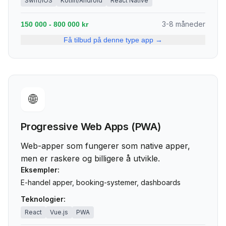
Swift/iOS
Kotlin/Android
React Native
3-8 måneder
150 000 - 800 000 kr
Få tilbud på denne type app →
🌐
Progressive Web Apps (PWA)
Web-apper som fungerer som native apper,
men er raskere og billigere å utvikle.
Eksempler:
E-handel apper, booking-systemer, dashboards
Teknologier:
React
Vue.js
PWA