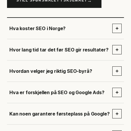
→
STILL SPØRSMÅLET I SKJEMAET
Hva koster SEO i Norge?
+
Hvor lang tid tar det før SEO gir resultater?
+
Hvordan velger jeg riktig SEO-byrå?
+
Hva er forskjellen på SEO og Google Ads?
+
Kan noen garantere førsteplass på Google?
+