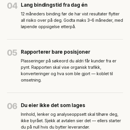
04
Lang bindingstid fra dag én
12 måneders binding før de har vist resultater flytter
all risiko over på deg. Godta maks 3–6 måneder, med
løpende oppsigelse etterpå.
05
Rapporterer bare posisjoner
Plasseringer på søkeord du aldri får kunder fra er
pynt. Rapporten skal vise organisk trafikk,
konverteringer og hva som ble gjort — koblet til
omsetning.
06
Du eier ikke det som lages
Innhold, lenker og analyseoppsett skal tilhøre deg,
ikke byrået. Sjekk at avtalen sier det — ellers starter
du på null hvis du bytter leverandør.