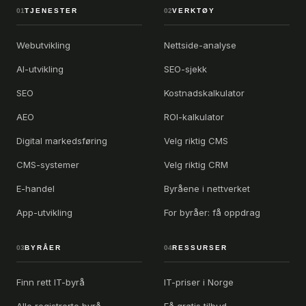
01
TJENESTER
02
VERKTØY
Webutvikling
Nettside-analyse
AI-utvikling
SEO-sjekk
SEO
Kostnadskalkulator
AEO
ROI-kalkulator
Digital markedsføring
Velg riktig CMS
CMS-systemer
Velg riktig CRM
E-handel
Byråene i nettverket
App-utvikling
For byråer: få oppdrag
03
BYRÅER
04
RESSURSER
Finn rett IT-byrå
IT-priser i Norge