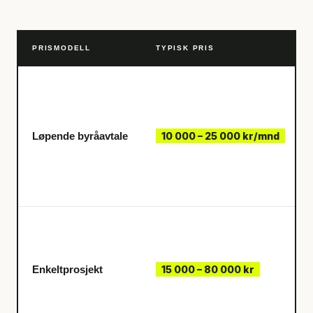
PRISMODELL
TYPISK PRIS
Løpende byråavtale
10 000 – 25 000 kr/mnd
Enkeltprosjekt
15 000 – 80 000 kr