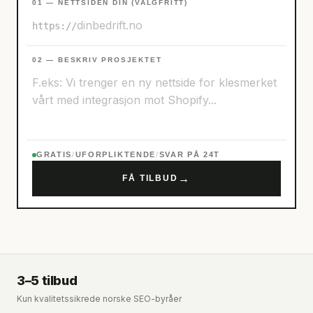
01 — NETTSIDEN DIN (VALGFRITT)
https://
02 — BESKRIV PROSJEKTET
GRATIS
/
UFORPLIKTENDE
/
SVAR PÅ 24T
→
FÅ TILBUD
3–5 tilbud
Kun kvalitetssikrede norske SEO-byråer