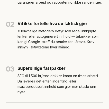
garanterer arbeid og rapportering, ikke rangeringer.
02
Vil ikke fortelle hva de faktisk gjør
«Hemmelige metoder» betyr som regel innkjøpte
lenker eller autogenerert innhold — teknikker som
kan gi Google-straff du betaler for i årevis. Krev
innsyn i aktivitetene hver måned.
03
Superbillige fastpakker
SEO til 1 500 kr/mnd dekker knapt en times arbeid.
Da leveres det enten ingenting, eller
masseprodusert innhold som gjør mer skade enn
nytte.