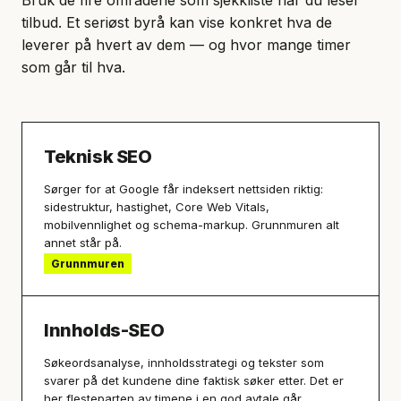
Bruk de fire områdene som sjekkliste når du leser
tilbud. Et seriøst byrå kan vise konkret hva de
leverer på hvert av dem — og hvor mange timer
som går til hva.
Teknisk SEO
Sørger for at Google får indeksert nettsiden riktig:
sidestruktur, hastighet, Core Web Vitals,
mobilvennlighet og schema-markup. Grunnmuren alt
annet står på.
Grunnmuren
Innholds-SEO
Søkeordsanalyse, innholdsstrategi og tekster som
svarer på det kundene dine faktisk søker etter. Det er
her flesteparten av timene i en god avtale går.