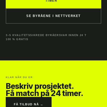
TIMER
SE BYRÅENE I NETTVERKET
3–5 KVALITETSSIKREDE BYRÅER
SVAR INNEN 24 T
100 % GRATIS
KLAR NÅR DU ER
Beskriv prosjektet.
Få match på 24 timer.
FÅ TILBUD NÅ →