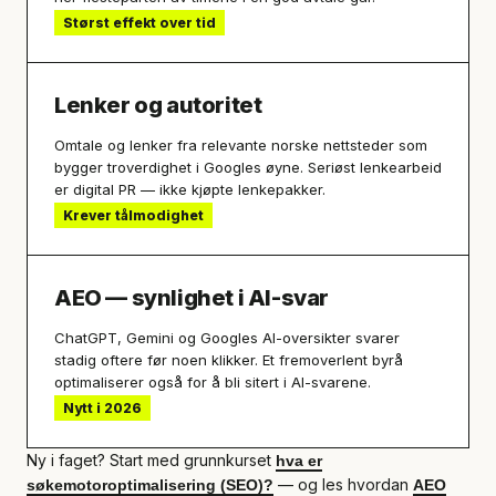
Størst effekt over tid
Lenker og autoritet
Omtale og lenker fra relevante norske nettsteder som
bygger troverdighet i Googles øyne. Seriøst lenkearbeid
er digital PR — ikke kjøpte lenkepakker.
Krever tålmodighet
AEO — synlighet i AI-svar
ChatGPT, Gemini og Googles AI-oversikter svarer
stadig oftere før noen klikker. Et fremoverlent byrå
optimaliserer også for å bli sitert i AI-svarene.
Nytt i 2026
Ny i faget? Start med grunnkurset
hva er
— og les hvordan
søkemotoroptimalisering (SEO)?
AEO