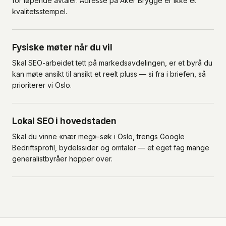
for løpende avtaler. Adresse på Aker Brygge er ikke et
kvalitetsstempel.
Fysiske møter når du vil
Skal SEO-arbeidet tett på markedsavdelingen, er et byrå du
kan møte ansikt til ansikt et reelt pluss — si fra i briefen, så
prioriterer vi Oslo.
Lokal SEO i hovedstaden
Skal du vinne «nær meg»-søk i Oslo, trengs Google
Bedriftsprofil, bydelssider og omtaler — et eget fag mange
generalistbyråer hopper over.