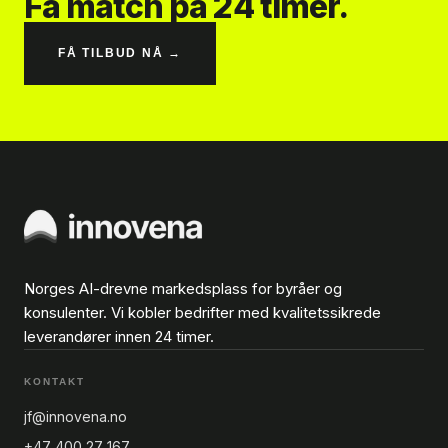
Få match på 24 timer.
FÅ TILBUD NÅ →
Norges AI-drevne markedsplass for byråer og
konsulenter. Vi kobler bedrifter med kvalitetssikrede
leverandører innen 24 timer.
KONTAKT
jf@innovena.no
+47 400 27 167