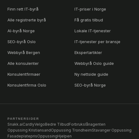
Finn rett IT-byrå
IT-priser i Norge
Alle registrerte byrå
Få gratis tilbud
AI-byrå Norge
Lokale IT-tjenester
SEO-byrå Oslo
IT-tjenester per bransje
Webbyrå Bergen
Ekspertartikler
Alle konsulenter
Webbyrå Oslo guide
Konsulentfirmaer
Ny nettside guide
Konsulentfirma Oslo
SEO-byrå Norge
PARTNERSIDER
Snakk.ai
Cardly
Velgo
Bedre Tilbud
Forbrukslånagenten
Oppussing Kristiansand
Oppussing Trondheim
Stavanger Oppussing
Fasadeplatepris
OppussingHjelpen