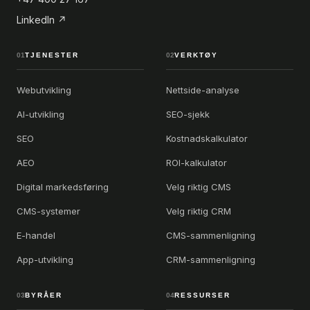
LinkedIn ↗
01
TJENESTER
02
VERKTØY
Webutvikling
Nettside-analyse
AI-utvikling
SEO-sjekk
SEO
Kostnadskalkulator
AEO
ROI-kalkulator
Digital markedsføring
Velg riktig CMS
CMS-systemer
Velg riktig CRM
E-handel
CMS-sammenligning
App-utvikling
CRM-sammenligning
03
BYRÅER
04
RESSURSER