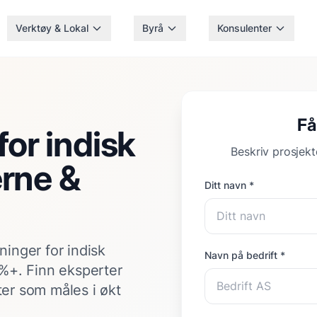
Verktøy & Lokal
Byrå
Konsulenter
Få
for indisk
Beskriv prosjekte
rne &
Ditt navn *
ninger for indisk
Navn på bedrift *
%+. Finn eksperter
ter som måles i økt