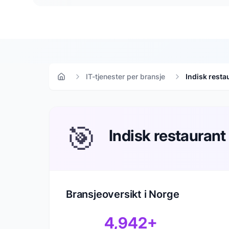
IT-tjenester per bransje
Indisk resta
Hjem
🎯
Indisk restaurant
Bransjeoversikt i Norge
4,942
+