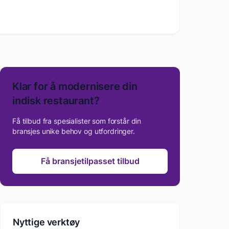
Klar for å modernisere din
indisk restaurant
?
Få tilbud fra spesialister som forstår din
bransjes unike behov og utfordringer.
Få bransjetilpasset tilbud
Nyttige verktøy