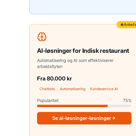
Anbefa
AI-løsninger
for
Indisk restaurant
Automatisering og AI som effektiviserer
arbeidsflyten
Fra 80.000 kr
Chatbots
Automatisering
Kundeservice AI
Popularitet
75
%
Se
ai-løsninger
-løsninger