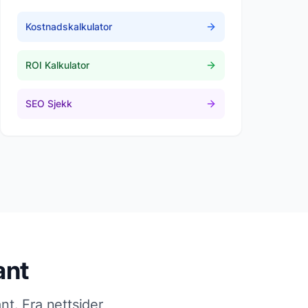
Kostnadskalkulator
ROI Kalkulator
SEO Sjekk
ant
ant
. Fra nettsider