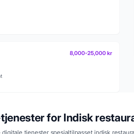
8,000
-
25,000
kr
nt
-tjenester for
Indisk restaur
 digitale tjenester spesialtilpasset
indisk restaur