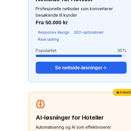
Profesjonelle nettsider som konverterer
besøkende til kunder
Fra 50.000 kr
Responsiv design
SEO-optimalisert
Rask lasting
Popularitet
95
%
Se
nettside
-løsninger
Anbefa
AI-løsninger
for
Hoteller
Automatisering og AI som effektiviserer