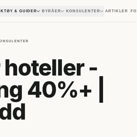
KTØY & GUIDER
BYRÅER
KONSULENTER
ARTIKLER
FO
KONSULENTER
 hoteller -
ng 40%+ |
ydd