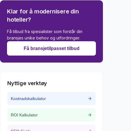
Klar for å modernisere din
hoteller
?
Få tilbud fra spesialister som forstår din
bransjes unike behov og utfordringer.
Få bransjetilpasset tilbud
Nyttige verktøy
Kostnadskalkulator
ROI Kalkulator