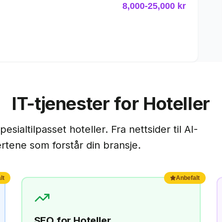
8,000
-
25,000
kr
IT-tjenester for
Hoteller
spesialtilpasset
hoteller
. Fra nettsider til AI-
ertene som forstår din bransje.
lt
Anbefalt
SEO
for
Hoteller