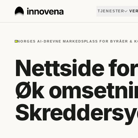
TJENESTER
VER
NORGES AI-DREVNE MARKEDSPLASS FOR BYRÅER & 
Nettside for
Øk omsetni
Skredders