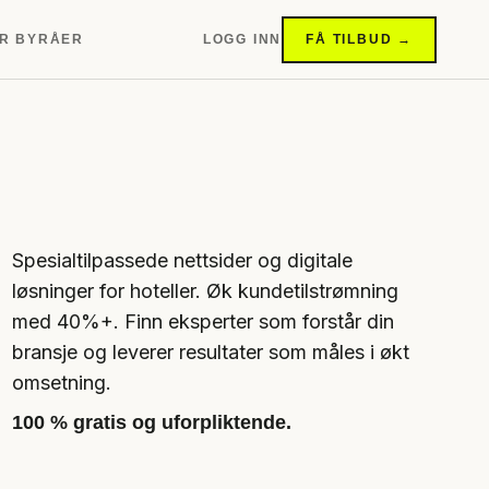
R BYRÅER
LOGG INN
FÅ TILBUD →
Spesialtilpassede nettsider og digitale
løsninger for hoteller. Øk kundetilstrømning
med 40%+. Finn eksperter som forstår din
bransje og leverer resultater som måles i økt
omsetning.
100 % gratis og uforpliktende.