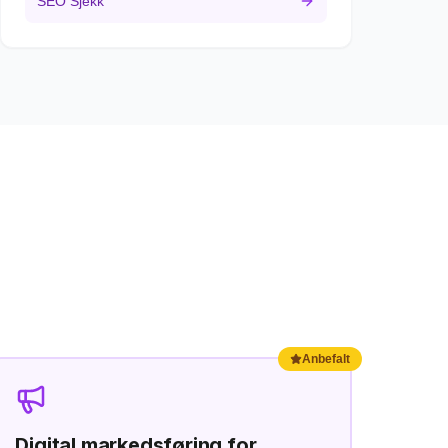
SEO Sjekk
Anbefalt
Digital markedsføring
for