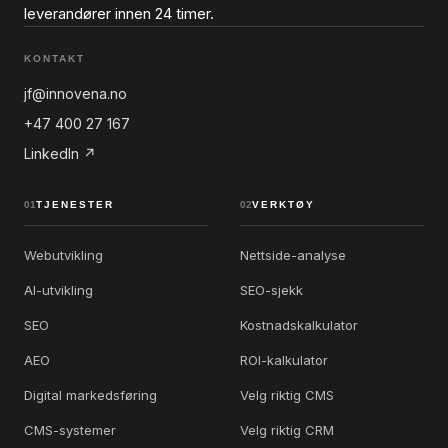
leverandører innen 24 timer.
KONTAKT
jf@innovena.no
+47 400 27 167
LinkedIn ↗
01
TJENESTER
02
VERKTØY
Webutvikling
Nettside-analyse
AI-utvikling
SEO-sjekk
SEO
Kostnadskalkulator
AEO
ROI-kalkulator
Digital markedsføring
Velg riktig CMS
CMS-systemer
Velg riktig CRM