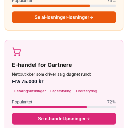
Popularitet
75
%
Se
ai-løsninger
-løsninger
E-handel
for
Gartnere
Nettbutikker som driver salg døgnet rundt
Fra 75.000 kr
Betalingsløsninger
Lagerstyring
Ordrestyring
Popularitet
72
%
Se
e-handel
-løsninger