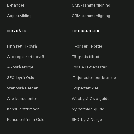
E-handel
CMS-sammenligning
App-utvikling
CRM-sammenligning
03
BYRÅER
04
RESSURSER
Finn rett IT-byrå
IT-priser i Norge
Alle registrerte byrå
Få gratis tilbud
AI-byrå Norge
Lokale IT-tjenester
SEO-byrå Oslo
IT-tjenester per bransje
Webbyrå Bergen
Ekspertartikler
Alle konsulenter
Webbyrå Oslo guide
Konsulentfirmaer
Ny nettside guide
Konsulentfirma Oslo
SEO-byrå Norge