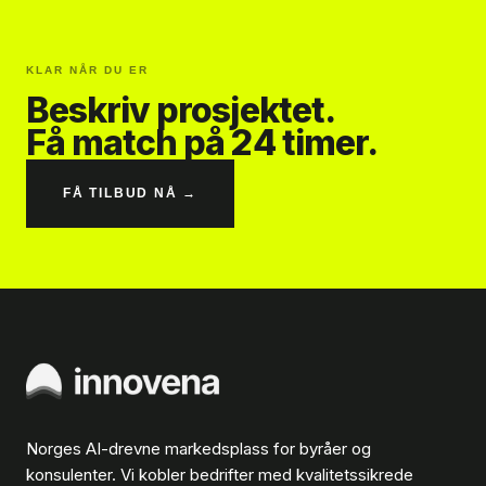
KLAR NÅR DU ER
Beskriv prosjektet.
Få match på 24 timer.
FÅ TILBUD NÅ →
Norges AI-drevne markedsplass for byråer og
konsulenter. Vi kobler bedrifter med kvalitetssikrede