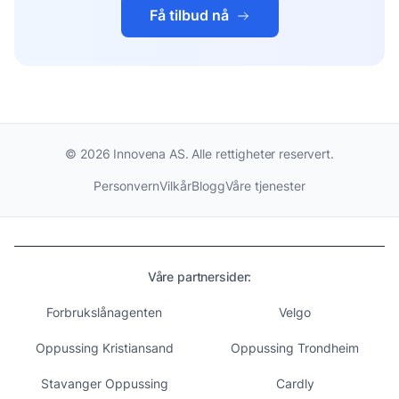
Få tilbud nå
©
2026
Innovena AS. Alle rettigheter reservert.
Personvern
Vilkår
Blogg
Våre tjenester
Våre partnersider:
Forbrukslånagenten
Velgo
Oppussing Kristiansand
Oppussing Trondheim
Stavanger Oppussing
Cardly