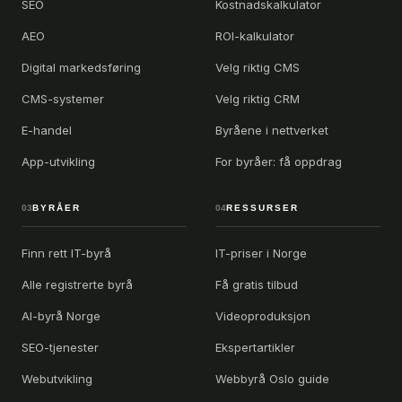
SEO
Kostnadskalkulator
AEO
ROI-kalkulator
Digital markedsføring
Velg riktig CMS
CMS-systemer
Velg riktig CRM
E-handel
Byråene i nettverket
App-utvikling
For byråer: få oppdrag
03
BYRÅER
04
RESSURSER
Finn rett IT-byrå
IT-priser i Norge
Alle registrerte byrå
Få gratis tilbud
AI-byrå Norge
Videoproduksjon
SEO-tjenester
Ekspertartikler
Webutvikling
Webbyrå Oslo guide