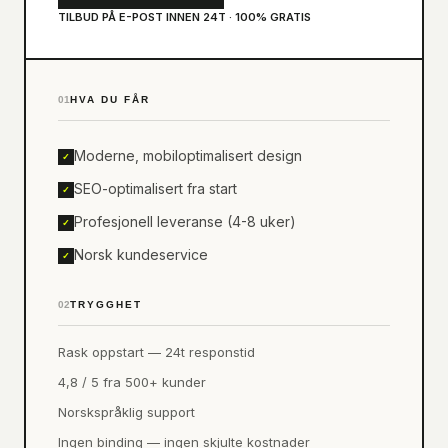
TILBUD PÅ E-POST INNEN 24T · 100% GRATIS
01
HVA DU FÅR
Moderne, mobiloptimalisert design
✓
SEO-optimalisert fra start
✓
Profesjonell leveranse (4-8 uker)
✓
Norsk kundeservice
✓
02
TRYGGHET
Rask oppstart — 24t responstid
4,8 / 5 fra 500+ kunder
Norskspråklig support
Ingen binding — ingen skjulte kostnader