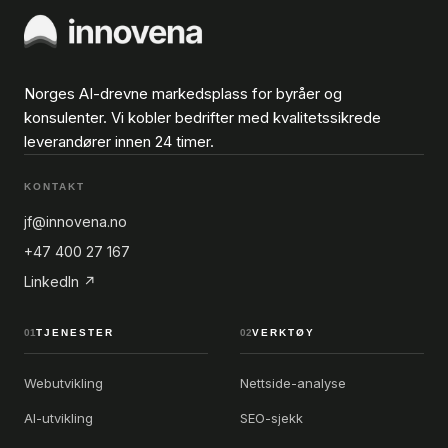
Norges AI-drevne markedsplass for byråer og
konsulenter. Vi kobler bedrifter med kvalitetssikrede
leverandører innen 24 timer.
KONTAKT
jf@innovena.no
+47 400 27 167
LinkedIn ↗
01
TJENESTER
02
VERKTØY
Webutvikling
Nettside-analyse
AI-utvikling
SEO-sjekk